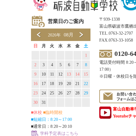
〒939-1338
営業日のご案内
富山県砺波市鷹栖出
TEL.
0763-32-2707
08月
2026年
FAX.0763-33-1058
日
月
火
水
木
金
土
0120-6
1
電話受付時間 8:20～
2
3
4
5
6
7
8
17:00）
9
10
11
12
13
14
15
※日曜・休校日を
16
17
18
19
20
21
22
23
24
25
26
27
28
29
30
31
富山自動車
■休校
■臨時開校
Youtube
■短縮日：8:20～17:00
■通常日：8:20～20:10
学科予定表はこちら