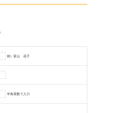
0）
例）富山 花子
半角英数で入力