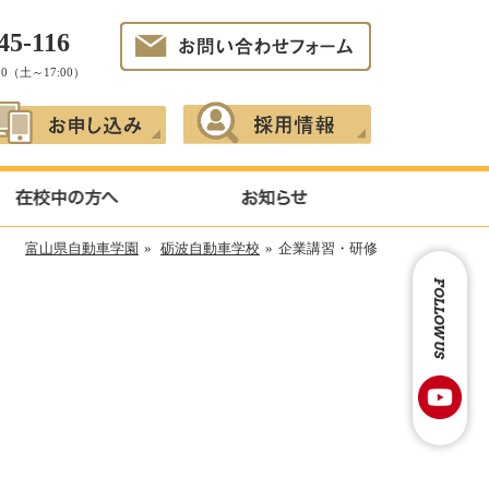
45-116
10（土～17:00）
富山県自動車学園
»
砺波自動車学校
»
企業講習・研修
FOLLOW US