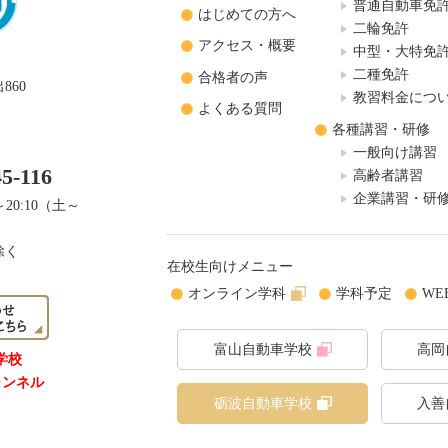
普通自動車免
はじめての方へ
二輪免許
アクセス・概要
中型・大特免
二種免許
合格者の声
860
教習料金につ
よくある質問
各種講習・研修
一般向け講習
45-116
高齢者講習
企業講習・研
20:10（土～
除く
在校生向けメニュー
オンライン学科
学科予定
WE
富山自動車学校
高岡
学校
チャンネル
砺波自動車学校
入善