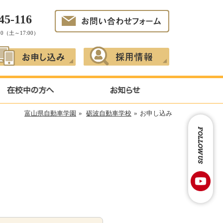
45-116
10（土～17:00）
富山県自動車学園
»
砺波自動車学校
»
お申し込み
FOLLOW US