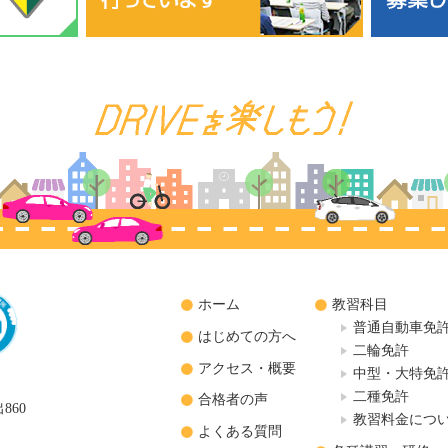
ホーム
教習科目
普通自動車免
はじめての方へ
二輪免許
アクセス・概要
中型・大特免
二種免許
合格者の声
860
教習料金につ
よくある質問