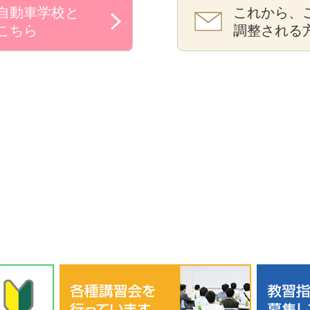
自動車学校と
これから、
こちら
調整される