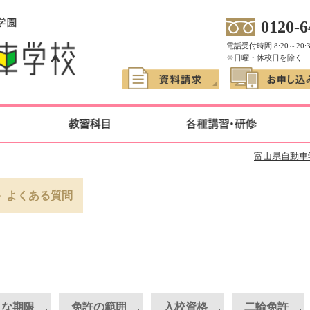
0120-6
電話受付時間 8:20～20:
※日曜・休校日を除く
富山県自動車
よくある質問
々な期限
免許の範囲
入校資格
二輪免許