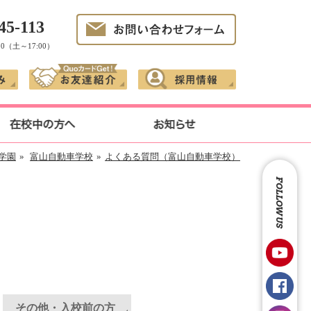
45-113
30（土～17:00）
学園
»
富山自動車学校
»
よくある質問（富山自動車学校）
FOLLOW US
その他・入校前の方